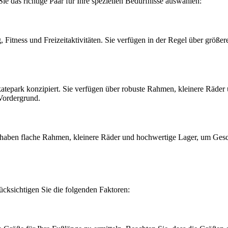
e das richtige Paar für Ihre speziellen Bedürfnisse auswählen:
ng, Fitness und Freizeitaktivitäten. Sie verfügen in der Regel über größ
katepark konzipiert. Sie verfügen über robuste Rahmen, kleinere Räder
 Vordergrund.
e haben flache Rahmen, kleinere Räder und hochwertige Lager, um Ges
ücksichtigen Sie die folgenden Faktoren: