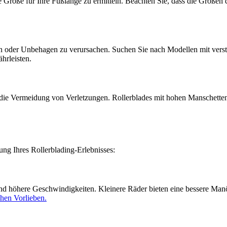
ge Größe für Ihre Fußlänge zu ermitteln. Beachten Sie, dass die Größe
sein oder Unbehagen zu verursachen. Suchen Sie nach Modellen mit ver
hrleisten.
d die Vermeidung von Verletzungen. Rollerblades mit hohen Manschetten
ng Ihres Rollerblading-Erlebnisses:
 und höhere Geschwindigkeiten. Kleinere Räder bieten eine bessere Manö
chen Vorlieben.