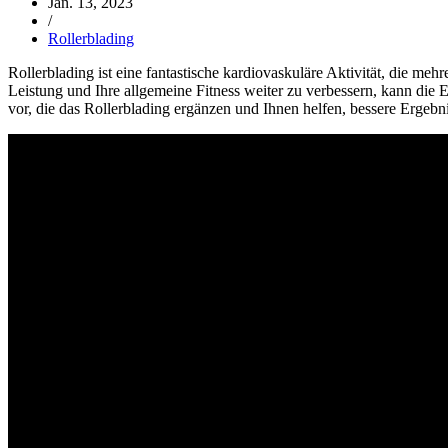
Jan. 13, 2023
/
Rollerblading
Rollerblading ist eine fantastische kardiovaskuläre Aktivität, die m
Leistung und Ihre allgemeine Fitness weiter zu verbessern, kann die 
vor, die das Rollerblading ergänzen und Ihnen helfen, bessere Ergebni